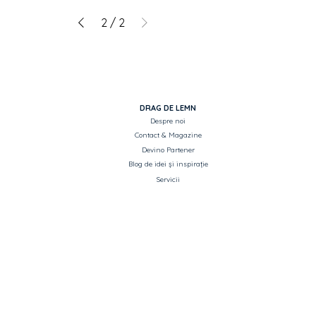
2
/
2
DRAG DE LEMN
Despre noi
Contact & Magazine
Devino Partener
Blog de idei și inspirație
Servicii
Copyright Drag de Lemn
Metode de plată
Toate drepturile rezervate.
Intrebari frecvente
Listă produse pentru Ofertare
ASISTENȚĂ ȘI INFORMAȚII
CATEGORII PRINCIPALE
Termeni si condiții
Uși de interior si exterior
Politica de confidențialitate
Parchet
Livrarea produselor
Mobilier
Retragere din contract
Decorare casă