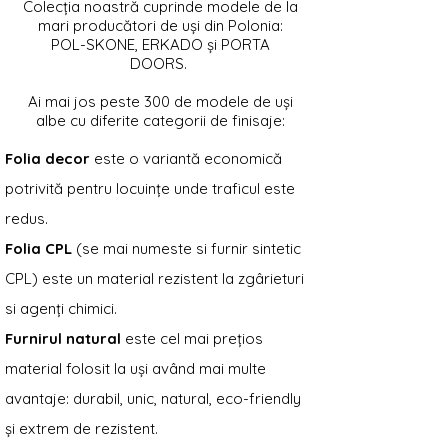
Colecția noastră cuprinde modele de la
mari producători de uși din Polonia:
POL-SKONE, ERKADO și PORTA
DOORS.
Ai mai jos peste 300 de modele de uși
albe cu diferite categorii de finisaje:
Folia decor
este o variantă economică
potrivită pentru locuințe unde traficul este
redus.
Folia CPL
(se mai numeste si furnir sintetic
CPL) este un material rezistent la zgârieturi
si agenți chimici.
Furnirul natural
este cel mai prețios
material folosit la uși având mai multe
avantaje: durabil, unic, natural, eco-friendly
și extrem de rezistent.