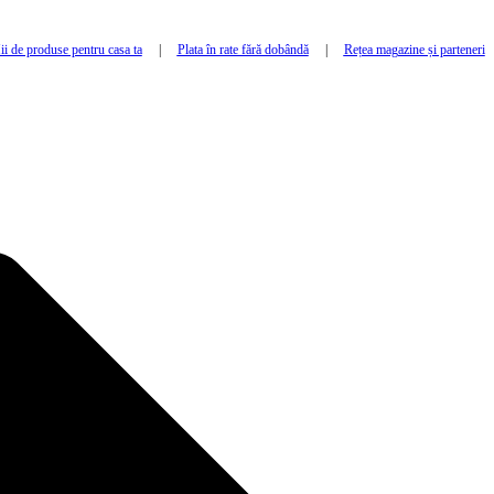
i de produse pentru casa ta
|
Plata în rate fără dobândă
|
Rețea magazine și parteneri