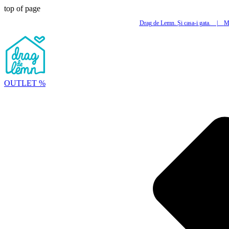
top of page
Drag de Lemn. Și casa-i gata.
|
Mi
OUTLET %