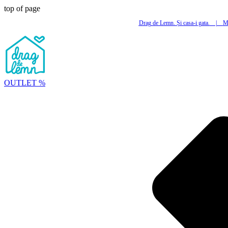
top of page
Drag de Lemn. Și casa-i gata.
|
Mi
OUTLET %