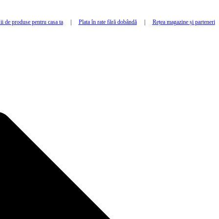
i de produse pentru casa ta
|
Plata în rate fără dobândă
|
Rețea magazine și parteneri