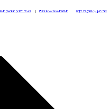
i de produse pentru casa ta
|
Plata în rate fără dobândă
|
Rețea magazine și parteneri