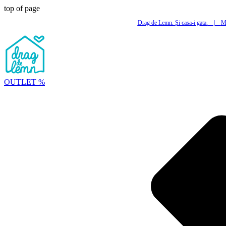
top of page
Drag de Lemn. Și casa-i gata.
|
Mi
OUTLET %