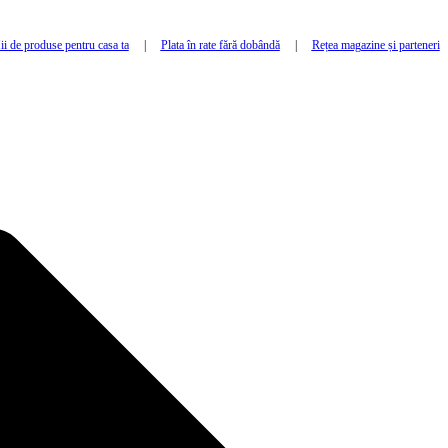
i de produse pentru casa ta
|
Plata în rate fără dobândă
|
Rețea magazine și parteneri