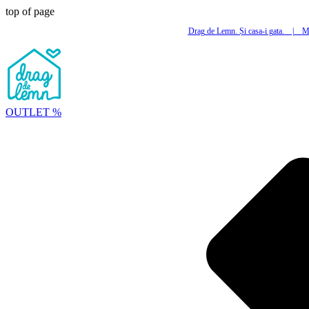
top of page
Drag de Lemn. Și casa-i gata.
|
Mi
OUTLET %