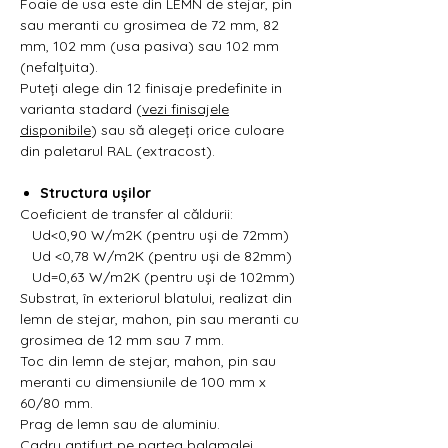
Foaie de usa este din LEMN de stejar, pin
sau meranti cu grosimea de 72 mm, 82
mm, 102 mm (usa pasiva) sau 102 mm
(nefalțuita).
Puteți alege din 12 finisaje predefinite in
varianta stadard (
vezi finisajele
disponibile
) sau să alegeți orice culoare
din paletarul RAL (extracost).
Structura ușilor
Coeficient de transfer al căldurii:
Ud<0,90 W/m2K (pentru uși de 72mm)
Ud <0,78 W/m2K (pentru uși de 82mm)
Ud=0,63 W/m2K (pentru uși de 102mm)
Substrat, în exteriorul blatului, realizat din
lemn de stejar, mahon, pin sau meranti cu
grosimea de 12 mm sau 7 mm.
Toc din lemn de stejar, mahon, pin sau
meranti cu dimensiunile de 100 mm x
60/80 mm.
Prag de lemn sau de aluminiu.
Cadru antifurt pe partea balamalei.