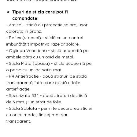
Γ
Tipuri de sticla care pot fi
comandate:
- Antisol - sticlă cu protectie solara, usor
colorata in bronz.
- Reflex (stopsol) - sticlă cu un control
îmbunătățit împotriva razelor solare.
- Oglinda Venetiana - sticlă acoperită pe
ambele părți cu un oxid de metal.
- Sticla Mata (opaca) - sticlă acoperită pe
o parte cu un lac satin-mat.
- P4 Antiefractie - două straturi de sticlă
transparentă, între care există o folie
antiefracție.
- Securizata 33.1 - două straturi de sticlă
de 3 mm și un strat de folie.
- Sticla Sablata - permite decorarea sticlei
cu orice model, finisaj mat sau
transparent.