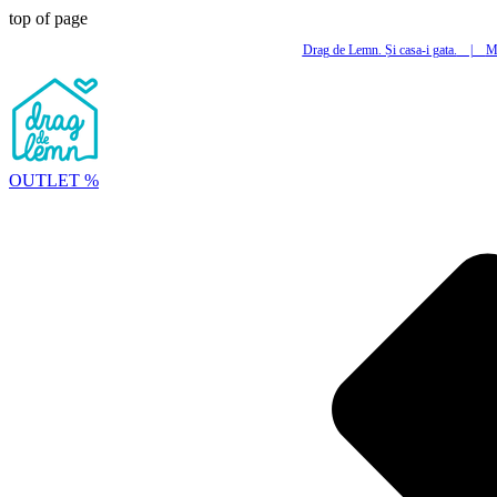
top of page
Drag de Lemn. Și casa-i gata.
|
Mi
OUTLET %