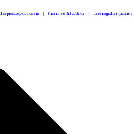
i de produse pentru casa ta
|
Plata în rate fără dobândă
|
Rețea magazine și parteneri