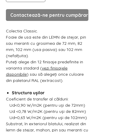
Γ
Contactează-ne pentru cumpărare
Colectia Classic.
Foaie de usa este din LEMN de stejar, pin
sau meranti cu grosimea de 72 mm, 82
mm, 102 mm (usa pasiva) sau 102 mm
(nefalțuita).
Puteți alege din 12 finisaje predefinite in
varianta stadard (
vezi finisajele
disponibile
) sau să alegeți orice culoare
din paletarul RAL (extracost).
Structura ușilor
Coeficient de transfer al căldurii:
Ud<0,90 W/m2K (pentru uși de 72mm)
Ud <0,78 W/m2K (pentru uși de 82mm)
Ud=0,63 W/m2K (pentru uși de 102mm)
Substrat, în exteriorul blatului, realizat din
lemn de stejar, mahon, pin sau meranti cu