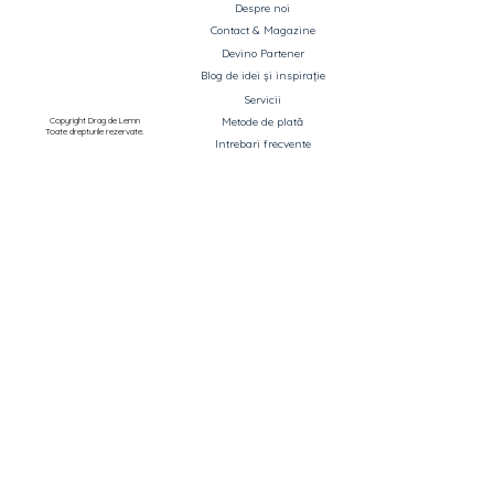
Despre noi
Contact & Magazine
Devino Partener
Blog de idei și inspirație
Servicii
Copyright Drag de Lemn
Metode de plată
Toate drepturile rezervate.
Intrebari frecvente
Listă produse pentru Ofertare
ASISTENȚĂ ȘI INFORMAȚII
CATEGORII PRINCIPALE
Termeni si condiții
Uși de interior si exterior
Politica de confidențialitate
Parchet
Livrarea produselor
Mobilier
Retragere din contract
Decorare casă
Garantie
Corpuri de iluminat
ANPC
Saltele și perne
Canapele
OUTLET - reduceri până la 70%