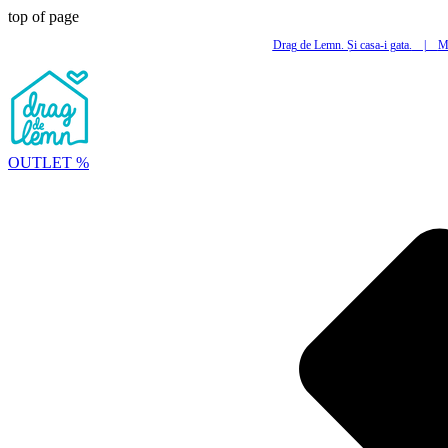
top of page
Drag de Lemn. Și casa-i gata.
|
Mi
OUTLET %