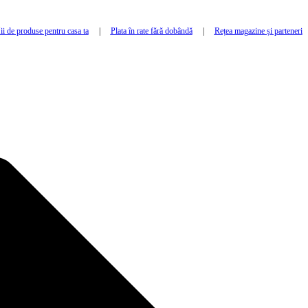
i de produse pentru casa ta
|
Plata în rate fără dobândă
|
Rețea magazine și parteneri