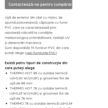
Contactează-ne pentru cumpărare
Ușă de exterior din oțel cu mijloc de
spumă poliuretanică, căptușite cu furnir
PVC care se caracterizează prin
rezistență ridicată la condițiile
meteorologice schimbătoare, radiații UV
și deteriorări mecanice.
Sunt disponibile 15 furniruri PVC din care
puteți alege (
vezi furnirurile PVC
)
Există patru tipuri de construcție din
care puteți alege
:
THERMO HOT 88 cu izolație termică
Ud=0,60 W/(m2K) și grosimea foii de
ușă de 88 mm
THERMO HOT 78 cu izolație termică
Ud=0,63 W/(m2K) și grosimea foii de
ușă de 78 mm
THERMO 78 cu izolație termică Ud=0,64