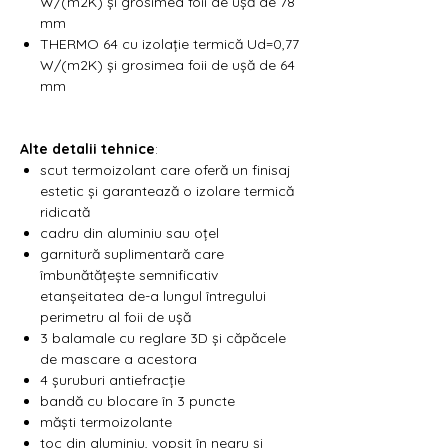
W/(m2K) și grosimea foii de ușă de 78
mm
THERMO 64 cu izolație termică Ud=0,77
W/(m2K) și grosimea foii de ușă de 64
mm
Alte detalii tehnice
:
scut termoizolant care oferă un finisaj
estetic și garantează o izolare termică
ridicată
cadru din aluminiu sau oțel
garnitură suplimentară care
îmbunătățește semnificativ
etanșeitatea de-a lungul întregului
perimetru al foii de ușă
3 balamale cu reglare 3D și căpăcele
de mascare a acestora
4 șuruburi antiefracție
bandă cu blocare în 3 puncte
măști termoizolante
toc din aluminiu, vopsit în negru și