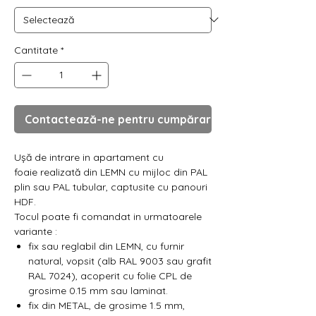
Γ
Cantitate
*
Contactează-ne pentru cumpărare
Ușă de intrare in apartament cu
foaie realizată din LEMN cu mijloc din PAL
plin sau PAL tubular, captusite cu panouri
HDF.
Tocul poate fi comandat in urmatoarele
variante :
fix sau reglabil din LEMN, cu furnir
natural, vopsit (alb RAL 9003 sau grafit
RAL 7024), acoperit cu folie CPL de
grosime 0.15 mm sau laminat.
fix din METAL, de grosime 1.5 mm,