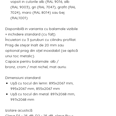
vopsit in culorile alb (RAL 9016, alb
(RAL 9003), gri (RAL 7047), grafit (RAL
7024), maro (RAL 8014) sau bej
(RAL1001)
Disponibilă in varianta cu balamale vizibile
+ inchidere standard (cu falț).
Încuietori cu 3 șuruburi cu cilindru profilat.
Prag de stejar înalt de 20 mm sau
optional prag din oțel inoxidabil (se aplică
unui toc metalic).
Capace pentru balamale: alb /
bronz, crom / mat nichel, mat auriu.
Dimensiuni standard:
Ușă cu tocul din lemn: 895x2067 mm,
995x2067 mm, 855x2067 mm
Ușă cu tocul din metal: 897x2068 mm,
997x2068 mm
Izolare acustică:
Clasa D1 - 25 dB, D2 - 25 dB, clasa Rw =