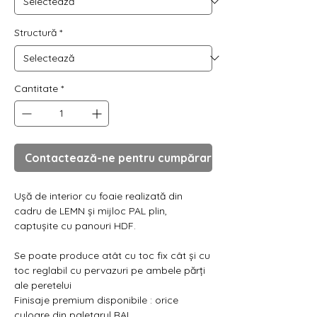
Γ
Structură
*
Cantitate
*
Contactează-ne pentru cumpărare
Ușă de interior cu foaie realizată din
cadru de LEMN și mijloc PAL plin,
captușite cu panouri HDF.
Se poate produce atât cu toc fix cât și cu
toc reglabil cu pervazuri pe ambele părți
ale peretelui
Finisaje premium disponibile : orice
culoare din paletarul RAL.