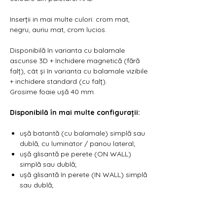
Inserții in mai multe culori: crom mat,
negru, auriu mat, crom lucios.
Disponibilă în varianta cu balamale
ascunse 3D + închidere magnetică (fără
falț), cât și în varianta cu balamale vizibile
+ inchidere standard (cu falț).
Grosime foaie ușă 40 mm.
Disponibilă în mai multe configurații:
ușă batantă (cu balamale) simplă sau
dublă, cu luminator / panou lateral;
ușă glisantă pe perete (ON WALL)
simplă sau dublă;
ușă glisantă în perete (IN WALL) simplă
sau dublă;