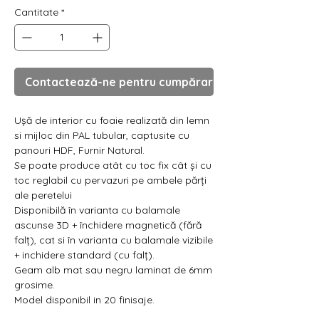
Cantitate
*
Contactează-ne pentru cumpărare
Ușă de interior cu foaie realizată din lemn
si mijloc din PAL tubular, captusite cu
panouri HDF, Furnir Natural.
Se poate produce atât cu toc fix cât și cu
toc reglabil cu pervazuri pe ambele părți
ale peretelui
Disponibilă în varianta cu balamale
ascunse 3D + închidere magnetică (fără
falț), cat si în varianta cu balamale vizibile
+ inchidere standard (cu falț).
Geam alb mat sau negru laminat de 6mm
grosime.
Model disponibil in 20 finisaje.