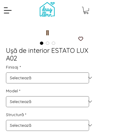
Ușă de interior ESTATO LUX
A02
Finisaj
*
Model
*
Cantitate mp
Pachete
Structură
*