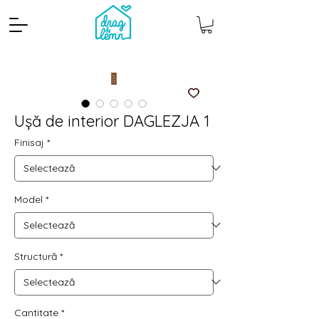
Ușă de interior DAGLEZJA 1
Finisaj
*
Model
*
Cantitate mp
Pachete
Structură
*
Cantitate
*