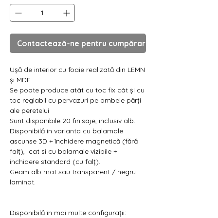
Contactează-ne pentru cumpărare
Ușă de interior cu foaie realizată din LEMN
și MDF.
Se poate produce atât cu toc fix cât și cu
toc reglabil cu pervazuri pe ambele părți
ale peretelui
Sunt disponibile 20 finisaje, inclusiv alb.
Disponibilă in varianta cu balamale
ascunse 3D + închidere magnetică (fără
falț), cat si cu balamale vizibile +
inchidere standard (cu falț).
Geam alb mat sau transparent / negru
laminat.
Disponibilă în mai multe configurații: