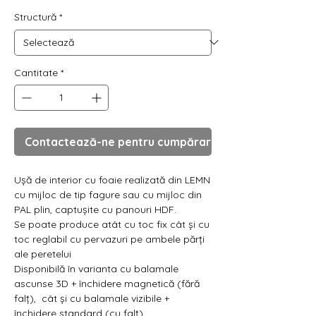
Γ
Structură
*
Cantitate
*
Contactează-ne pentru cumpărare
Ușă de interior cu foaie realizată din LEMN
cu mijloc de tip fagure sau cu mijloc din
PAL plin, captușite cu panouri HDF.
Se poate produce atât cu toc fix cât și cu
toc reglabil cu pervazuri pe ambele părți
ale peretelui
Disponibilă în varianta cu balamale
ascunse 3D + închidere magnetică (fără
falț), cât și cu balamale vizibile +
închidere standard (cu falț)