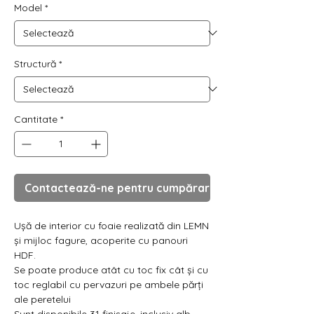
Γ
Model
*
Structură
*
Cantitate
*
Contactează-ne pentru cumpărare
Ușă de interior cu foaie realizată din LEMN
și mijloc fagure, acoperite cu panouri
HDF.
Se poate produce atât cu toc fix cât și cu
toc reglabil cu pervazuri pe ambele părți
ale peretelui
Sunt disponibile 31 finisaje, inclusiv alb.