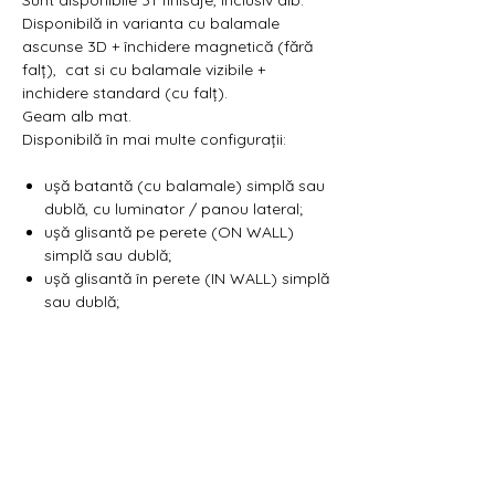
Disponibilă in varianta cu balamale
ascunse 3D + închidere magnetică (fără
falț), cat si cu balamale vizibile +
inchidere standard (cu falț).
Geam alb mat.
Disponibilă în mai multe configurații:
ușă batantă (cu balamale) simplă sau
dublă, cu luminator / panou lateral;
ușă glisantă pe perete (ON WALL)
simplă sau dublă;
ușă glisantă în perete (IN WALL) simplă
sau dublă;