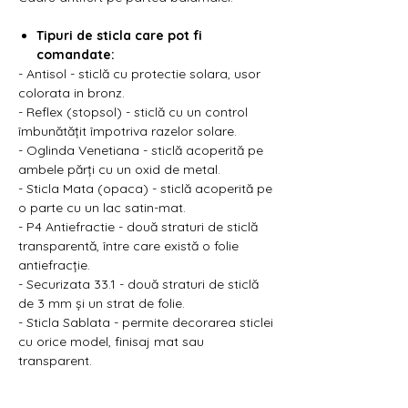
Γ
Tipuri de sticla care pot fi
comandate:
- Antisol - sticlă cu protectie solara, usor
colorata in bronz.
- Reflex (stopsol) - sticlă cu un control
îmbunătățit împotriva razelor solare.
- Oglinda Venetiana - sticlă acoperită pe
ambele părți cu un oxid de metal.
- Sticla Mata (opaca) - sticlă acoperită pe
o parte cu un lac satin-mat.
- P4 Antiefractie - două straturi de sticlă
transparentă, între care există o folie
antiefracție.
- Securizata 33.1 - două straturi de sticlă
de 3 mm și un strat de folie.
- Sticla Sablata - permite decorarea sticlei
cu orice model, finisaj mat sau
transparent.