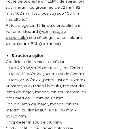
Foaie de usa este din LEMN de stejar, pin
sau meranti cu grosimea de 72 mm, 82
mm, 102 mm (usa pasiva) sau 102 mm
(nefalțuita).
Puteți alege din 12 finisaje predefinite in
varianta stadard (
vezi finisajele
disponibile
) sau să alegeți orice culoare
din paletarul RAL (extracost).
Structura ușilor
Coeficient de transfer al căldurii:
Ud<0,90 W/m2K (pentru uși de 72mm)
Ud <0,78 W/m2K (pentru uși de 82mm)
Ud=0,63 W/m2K (pentru uși de 102mm)
Substrat, în exteriorul blatului, realizat din
lemn de stejar, mahon, pin sau meranti cu
grosimea de 12 mm sau 7 mm.
Toc din lemn de stejar, mahon, pin sau
meranti cu dimensiunile de 100 mm x
60/80 mm.
Prag de lemn sau de aluminiu.
Cadru antifurt pe partea balamalei.