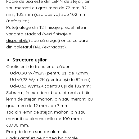
Foaie de usa este din LEMN de stejar, pin
sau meranti cu grosimea de 72 mm, 82
mm, 102 mm (usa pasiva) sau 102 mm
(nefalțuita).
Puteți alege din 12 finisaje predefinite in
varianta stadard (
vezi finisajele
disponibile
) sau să alegeți orice culoare
din paletarul RAL (extracost).
Structura ușilor
Coeficient de transfer al căldurii:
Ud<0,90 W/m2K (pentru uși de 72mm)
Ud <0,78 W/m2K (pentru uși de 82mm)
Ud=0,63 W/m2K (pentru uși de 102mm)
Substrat, în exteriorul blatului, realizat din
lemn de stejar, mahon, pin sau meranti cu
grosimea de 12 mm sau 7 mm.
Toc din lemn de stejar, mahon, pin sau
meranti cu dimensiunile de 100 mm x
60/80 mm.
Prag de lemn sau de aluminiu.
Cadru antifurt pe partea balamalei.