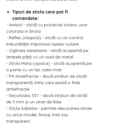
Γ
Tipuri de sticla care pot fi
comandate:
- Antisol - sticlă cu protectie solara, usor
colorata in bronz.
- Reflex (stopsol) - sticlă cu un control
îmbunătățit împotriva razelor solare.
- Oglinda Venetiana - sticlă acoperită pe
ambele părți cu un oxid de metal.
- Sticla Mata (opaca) - sticlă acoperită pe
o parte cu un lac satin-mat.
- P4 Antiefractie - două straturi de sticlă
transparentă, între care există o folie
antiefracție.
- Securizata 33.1 - două straturi de sticlă
de 3 mm și un strat de folie.
- Sticla Sablata - permite decorarea sticlei
cu orice model, finisaj mat sau
transparent.