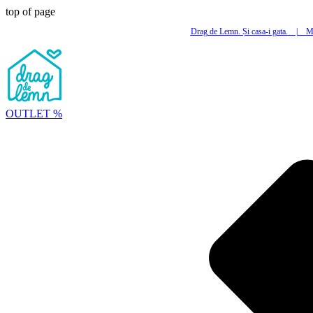
top of page
Drag de Lemn. Și casa-i gata.
|
Mi
OUTLET %