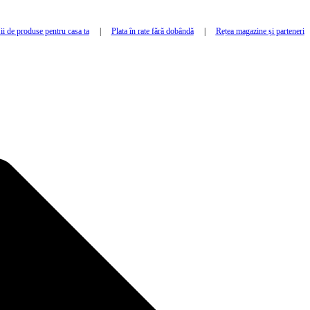
i de produse pentru casa ta
|
Plata în rate fără dobândă
|
Rețea magazine și parteneri