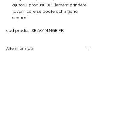
ajutorul produsului "Element prindere
tavan" care se poate achiziționa
separat.
cod produs: SE.A01M.NGB.FR
Alte informații
- Pretul afișat este pentru un sistem.
- Costul livrării este calculat la checkout
înainte de plata comenzii.