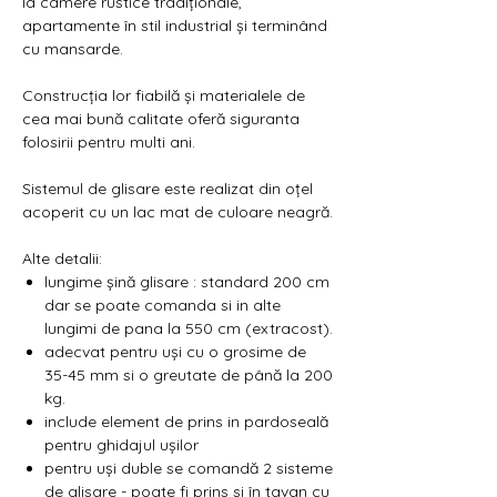
Γ
la camere rustice tradiționale,
apartamente în stil industrial și terminând
cu mansarde.
Construcția lor fiabilă și materialele de
cea mai bună calitate oferă siguranta
folosirii pentru multi ani.
Sistemul de glisare este realizat din oțel
acoperit cu un lac mat de culoare neagră.
Alte detalii:
lungime șină glisare : standard 200 cm
dar se poate comanda si in alte
lungimi de pana la 550 cm (extracost).
adecvat pentru uși cu o grosime de
35-45 mm si o greutate de până la 200
kg.
include element de prins in pardoseală
pentru ghidajul ușilor
pentru uși duble se comandă 2 sisteme
de glisare - poate fi prins si în tavan cu