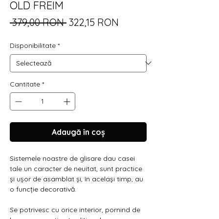
OLD FREIM
Preț
Preț
 379,00 RON 
322,15 RON
normal
redus
Disponibilitate
*
Cantitate
*
Adaugă în coș
Sistemele noastre de glisare dau casei
tale un caracter de neuitat, sunt practice
și ușor de asamblat și, în același timp, au
o funcție decorativă.
Se potrivesc cu orice interior, pornind de