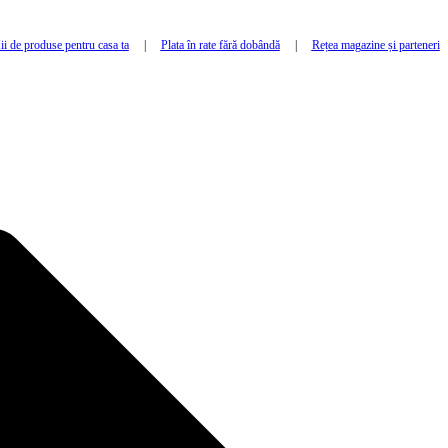
i de produse pentru casa ta
|
Plata în rate fără dobândă
|
Rețea magazine și parteneri