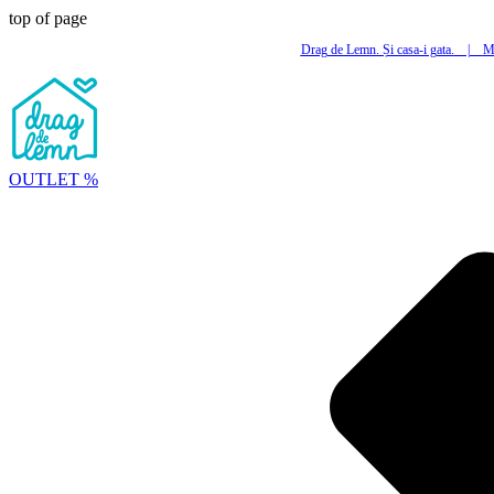
top of page
Drag de Lemn. Și casa-i gata.
|
Mi
OUTLET %