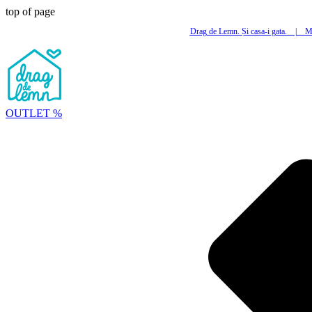
top of page
Drag de Lemn. Și casa-i gata.
|
Mi
OUTLET %