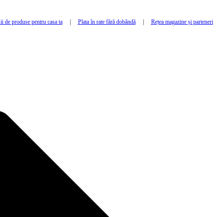
i de produse pentru casa ta
|
Plata în rate fără dobândă
|
Rețea magazine și parteneri