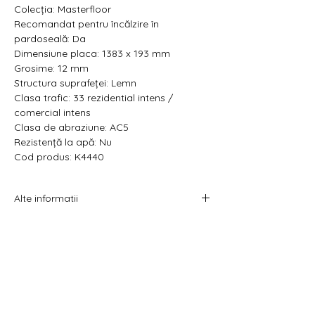
Colecția: Masterfloor
Recomandat pentru încălzire în
pardoseală: Da
Dimensiune placa:
1383 x 193 mm
Grosime: 12 mm
Structura suprafeței: Lemn
Clasa trafic: 33 rezidential intens /
comercial intens
Clasa de abraziune: AC5
Rezistență la apă: Nu
Cod produs: K4440
Alte informatii
Prețul afișat este atât pe metru pătrat cât
și pe pachet.
Acest produs se vinde la pachet.
Costul livrării este calculat la checkout
înainte de plata comenzii.