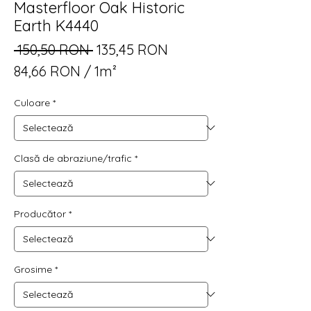
Masterfloor Oak Historic
Earth K4440
Preț
Preț
 150,50 RON 
135,45 RON
normal
redus
84,66 RON
/
1m²
84,66 RON
Culoare
*
per
1
Square
meter
Clasă de abraziune/trafic
*
Producător
*
Grosime
*