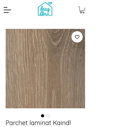
Cantitate mp
Pachete
Parchet laminat Kaindl