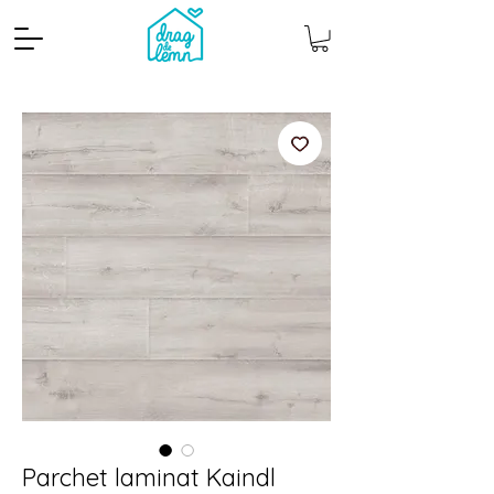
Cantitate mp
Pachete
Parchet laminat Kaindl