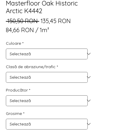
Masterfloor Oak Historic
Arctic K4442
Preț
Preț
 150,50 RON 
135,45 RON
normal
redus
84,66 RON
/
1m²
84,66 RON
Culoare
*
per
1
Square
meter
Clasă de abraziune/trafic
*
Producător
*
Grosime
*