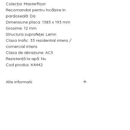
Colecția: Masterfloor
Recomandat pentru încălzire în
pardoseală: Da
Dimensiune placa:
1383 x 193 mm
Grosime: 12 mm
Structura suprafeței: Lemn
Clasa trafic: 33 rezidential intens /
comercial intens
Clasa de abraziune: AC5
Rezistență la apă: Nu
Cod produs: K4442
Alte informatii
Prețul afișat este atât pe metru pătrat cât
și pe pachet.
Acest produs se vinde la pachet.
Costul livrării este calculat la checkout
înainte de plata comenzii.