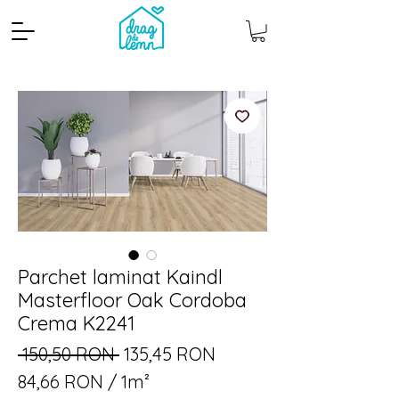
Parchet laminat Kaindl
Cantitate mp
Pachete
Masterfloor Oak Cordoba
Crema K2241
Preț
Preț
 150,50 RON 
135,45 RON
normal
redus
84,66 RON
/
1m²