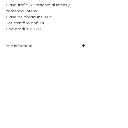
Clasa trafic: 33 rezidential intens /
comercial intens
Clasa de abraziune: AC5
Rezistență la apă: Nu
Cod produs: K2241
Alte informatii
Prețul afișat este atât pe metru pătrat cât
și pe pachet.
Acest produs se vinde la pachet.
Costul livrării este calculat la checkout
înainte de plata comenzii.