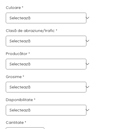
84,66 RON
Culoare
*
per
1
Square
meter
Clasă de abraziune/trafic
*
Producător
*
Grosime
*
Disponibilitate
*
Cantitate
*