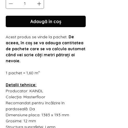
Γ
Adaugă în coș
Acest produs se vinde la pachet.
De
aceea, în coș se va adauga cantitatea
de pachete care se va calcula automat
când vei scrie câți metri pătrați ai
nevoie.
1 pachet = 1,60 m²
Detalii tehnice:
Producator: KAINDL
Colecția: Masterfloor
Recomandat pentru încălzire în
pardoseală: Da
Dimensiune placa:
1383 x 193 mm
Grosime: 12 mm
Structura suprafeței: Lemn