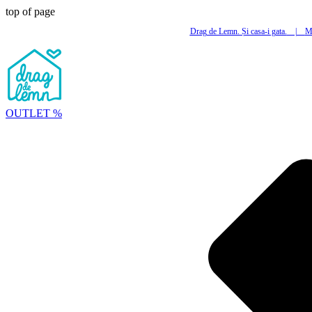
top of page
Drag de Lemn. Și casa-i gata.
|
Mi
OUTLET %