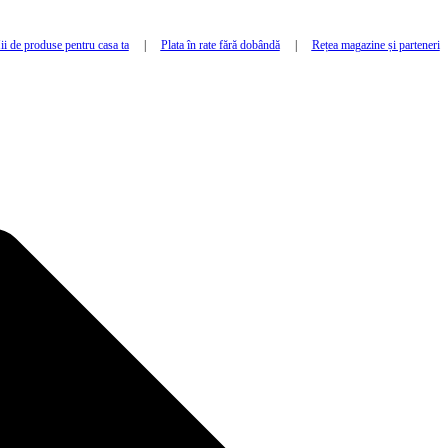
i de produse pentru casa ta
|
Plata în rate fără dobândă
|
Rețea magazine și parteneri