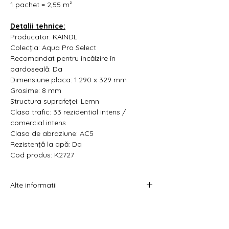
1 pachet = 2,55 m²
Detalii tehnice:
Producator: KAINDL
Colecția: Aqua Pro Select
Recomandat pentru încălzire în
pardoseală: Da
Dimensiune placa:
1.290 x 329 mm
Grosime: 8 mm
Structura suprafeței: Lemn
Clasa trafic: 33 rezidential intens /
comercial intens
Clasa de abraziune: AC5
Rezistență la apă: Da
Cod produs: K2727
Alte informatii
Prețul afișat este atât pe metru pătrat cât
și pe pachet.