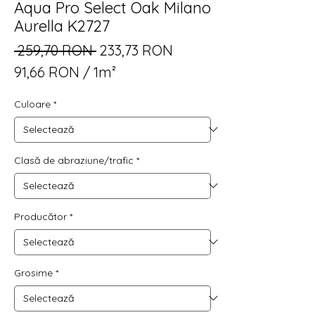
Aqua Pro Select Oak Milano
Aurella K2727
Preț
Preț
 259,70 RON 
233,73 RON
normal
redus
91,66 RON
/
1m²
91,66 RON
Culoare
*
per
1
Square
meter
Clasă de abraziune/trafic
*
Producător
*
Grosime
*