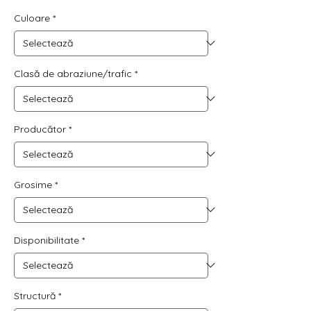
99,25 RON
Culoare
*
per
1
Square
meter
Clasă de abraziune/trafic
*
Producător
*
Grosime
*
Disponibilitate
*
Structură
*