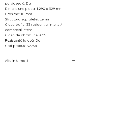
pardoseală: Da
Dimensiune placa:
1.290 x 329 mm
Grosime: 10 mm
Structura suprafeței: Lemn
Clasa trafic: 33 rezidential intens /
comercial intens
Clasa de abraziune: AC5
Rezistență la apă: Da
Cod produs: K2738
Alte informatii
Prețul afișat este atât pe metru pătrat cât
și pe pachet.
Acest produs se vinde la pachet.
Costul livrării este calculat la checkout
înainte de plata comenzii.