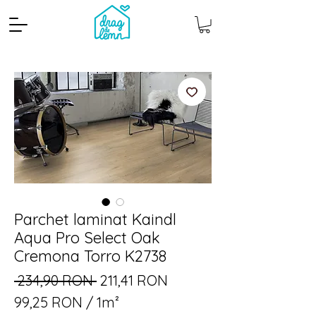
Parchet laminat Kaindl
Cantitate mp
Pachete
Aqua Pro Select Oak
Cremona Torro K2738
Preț
Preț
 234,90 RON 
211,41 RON
normal
redus
99,25 RON
/
1m²