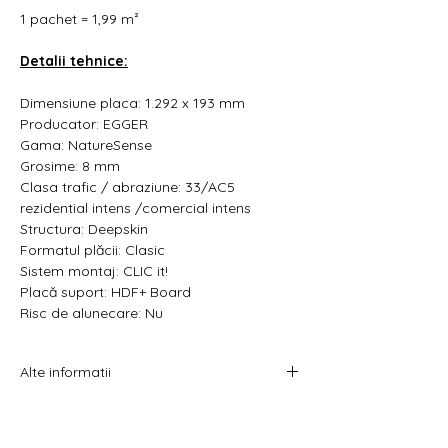
1 pachet = 1,99 m²
Detalii tehnice:
Dimensiune placa:
1.292 x 193 mm
Producator: EGGER
Gama: NatureSense
Grosime: 8 mm
Clasa trafic / abraziune: 33/AC5
rezidential intens /comercial intens
Structura:
Deepskin
Formatul plăcii: Clasic
Sistem montaj:
CLIC it!
Placă suport: HDF+ Board
Risc de alunecare: Nu
Alte informatii
Prețul afișat este atât pe metru pătrat cât
și pe pachet.