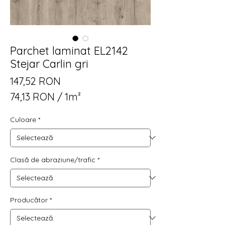
Parchet laminat EL2142
Stejar Carlin gri
Preț
147,52 RON
74,13 RON
/
1m²
74,13 RON
Culoare
*
per
1
Square
meter
Clasă de abraziune/trafic
*
Producător
*