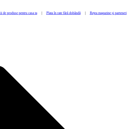
i de produse pentru casa ta
|
Plata în rate fără dobândă
|
Rețea magazine și parteneri