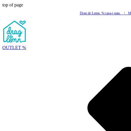
top of page
Drag de Lemn. Și casa-i gata.
|
Mi
OUTLET %