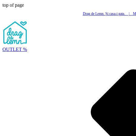
top of page
Drag de Lemn. Și casa-i gata.
|
Mi
OUTLET %