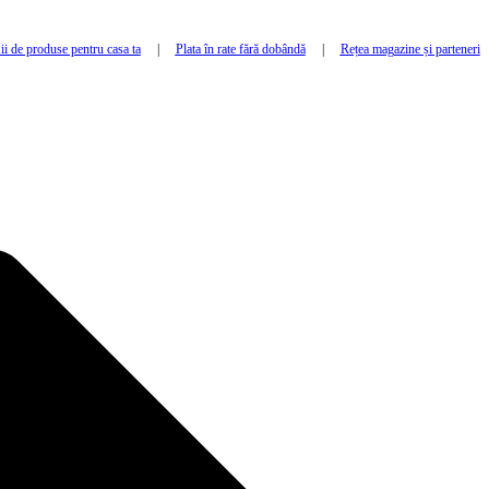
i de produse pentru casa ta
|
Plata în rate fără dobândă
|
Rețea magazine și parteneri