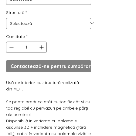
Γ
Structură
*
Cantitate
*
Contactează-ne pentru cumpărare
Ușă de interior cu structură realizată
din MDF.
Se poate produce atât cu toc fix cât și cu
toc reglabil cu pervazuri pe ambele părți
ale peretelui
Disponibilă în varianta cu balamale
ascunse 3D + închidere magnetică (fără
falț), cat si în varianta cu balamale vizibile