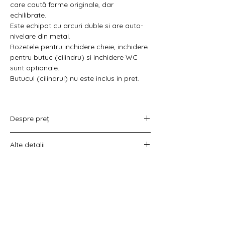
Γ
care caută forme originale, dar
echilibrate.
Este echipat cu arcuri duble si are auto-
nivelare din metal.
Rozetele pentru inchidere cheie, inchidere
pentru butuc (cilindru) si inchidere WC
sunt optionale.
Butucul (cilindrul) nu este inclus in pret.
Despre preț
Prețul variază în funcție de opțiunea
Alte detalii
aleasă :
doar set mânere,
Costul livrării este calculat la checkout
set mânere cu rozetă WC,
înainte de plata comenzii.
set mânere cu rozetă pentru cheie
universală
set mânere cu rozetă pentru butuc).