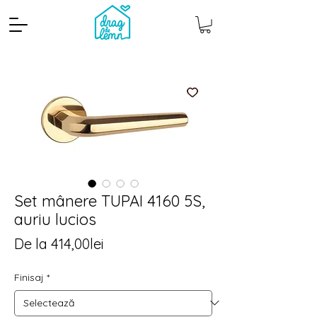
Set mânere TUPAI 4160 5S,
auriu lucios
Cantitate mp
Pachete
Preț
De la
414,00lei
redus
Finisaj
*