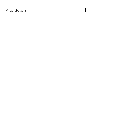
Γ
Alte detalii
Costul livrării este calculat la checkout
înainte de plata comenzii.