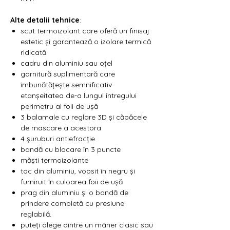
Γ
Alte detalii tehnice
:
scut termoizolant care oferă un finisaj
estetic și garantează o izolare termică
ridicată
cadru din aluminiu sau oțel
garnitură suplimentară care
îmbunătățește semnificativ
etanșeitatea de-a lungul întregului
perimetru al foii de ușă
3 balamale cu reglare 3D și căpăcele
de mascare a acestora
4 șuruburi antiefracție
bandă cu blocare în 3 puncte
măști termoizolante
toc din aluminiu, vopsit în negru și
furniruit în culoarea foii de ușă
prag din aluminiu și o bandă de
prindere completă cu presiune
reglabilă.
puteți alege dintre un mâner clasic sau