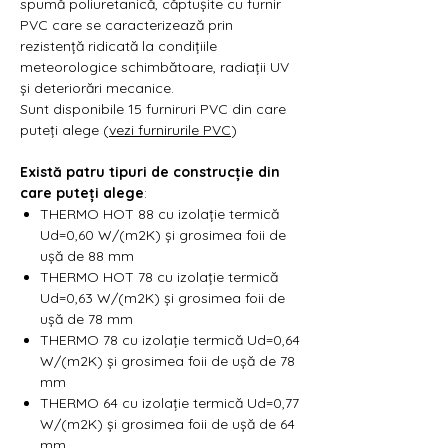
spumă poliuretanică, căptușite cu furnir
PVC care se caracterizează prin
rezistență ridicată la condițiile
meteorologice schimbătoare, radiații UV
și deteriorări mecanice.
Sunt disponibile 15 furniruri PVC din care
puteți alege (
vezi furnirurile PVC
)
Există patru tipuri de construcție din
care puteți alege
:
THERMO HOT 88 cu izolație termică
Ud=0,60 W/(m2K) și grosimea foii de
ușă de 88 mm
THERMO HOT 78 cu izolație termică
Ud=0,63 W/(m2K) și grosimea foii de
ușă de 78 mm
THERMO 78 cu izolație termică Ud=0,64
W/(m2K) și grosimea foii de ușă de 78
mm
THERMO 64 cu izolație termică Ud=0,77
W/(m2K) și grosimea foii de ușă de 64
mm