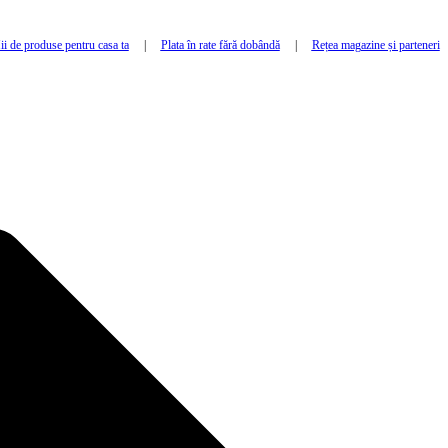
i de produse pentru casa ta
|
Plata în rate fără dobândă
|
Rețea magazine și parteneri