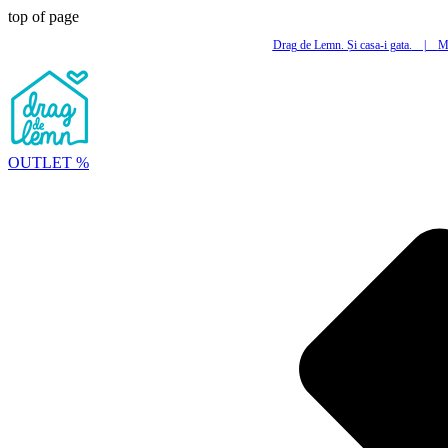
top of page
Drag de Lemn. Și casa-i gata.
|
Mi
OUTLET %