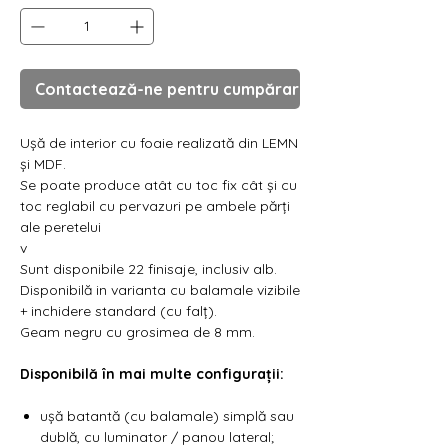
Contactează-ne pentru cumpărare
Ușă de interior cu foaie realizată din LEMN
și MDF.
Se poate produce atât cu toc fix cât și cu
toc reglabil cu pervazuri pe ambele părți
ale peretelui
v
Sunt disponibile 22 finisaje, inclusiv alb.
Disponibilă in varianta cu balamale vizibile
+ inchidere standard (cu falț).
Geam negru cu grosimea de 8 mm.
Disponibilă în mai multe configurații:
ușă batantă (cu balamale) simplă sau
dublă, cu luminator / panou lateral;