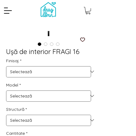
Ușă de interior FRAGI 16
Finisaj
*
Model
*
Cantitate mp
Pachete
Structură
*
Cantitate
*