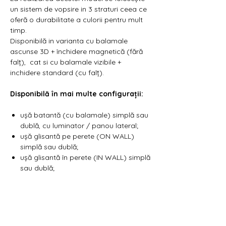
un sistem de vopsire in 3 straturi ceea ce
oferă o durabilitate a culorii pentru mult
timp.
Disponibilă in varianta cu balamale
ascunse 3D + închidere magnetică (fără
falț), cat si cu balamale vizibile +
inchidere standard (cu falț).
Disponibilă în mai multe configurații:
ușă batantă (cu balamale) simplă sau
dublă, cu luminator / panou lateral;
ușă glisantă pe perete (ON WALL)
simplă sau dublă;
ușă glisantă în perete (IN WALL) simplă
sau dublă;