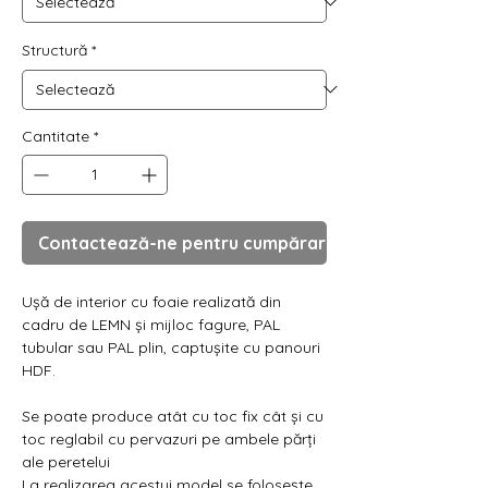
Γ
Structură
*
Cantitate
*
Contactează-ne pentru cumpărare
Ușă de interior cu foaie realizată din
cadru de LEMN și mijloc fagure, PAL
tubular sau PAL plin, captușite cu panouri
HDF.
Se poate produce atât cu toc fix cât și cu
toc reglabil cu pervazuri pe ambele părți
ale peretelui
La realizarea acestui model se folosește