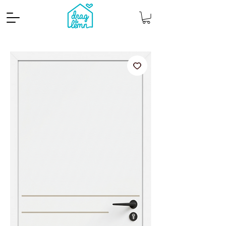
Cantitate mp
Pachete