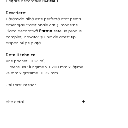
Γ
Colțare decorative
PARMA 1
Descriere
:
Cărămida albă este perfectă atât pentru
amenajari tradiționale cât și moderne.
Placa decorativă
Parma
este un produs
complet, inovator și unic de acest tip
disponibil pe piață.
Detalii tehnice
:
Arie pachet : 0.26 m²,
Dimensiuni : lungime 90-200 mm x lățime
74 mm x grosime 10-22 mm
Utilizare: interior.
Alte detalii
Pretul afișat este per cutie.