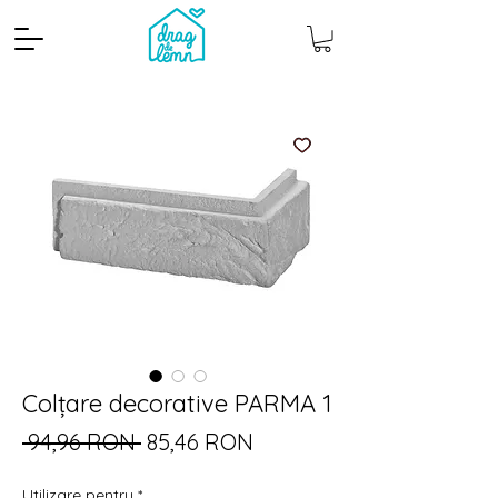
Cantitate mp
Pachete
Colțare decorative PARMA 1
Preț
Preț
 94,96 RON 
85,46 RON
normal
redus
Utilizare pentru
*