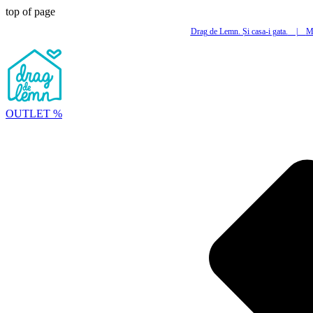
top of page
Drag de Lemn. Și casa-i gata.
|
Mi
OUTLET %