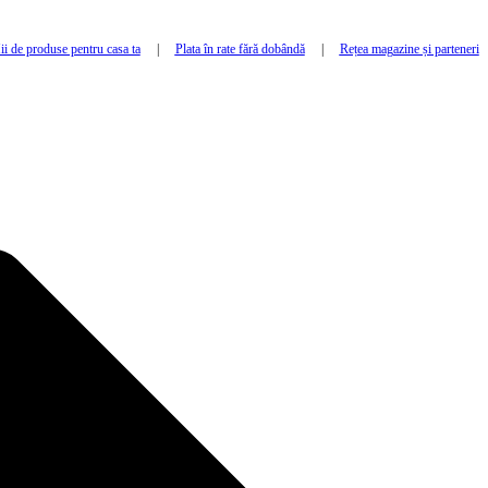
i de produse pentru casa ta
|
Plata în rate fără dobândă
|
Rețea magazine și parteneri