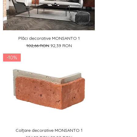
Plăci decorative MONSANTO 1
Preț normal
Preț redus
102,66 RON
92,39 RON
-10%
Colțare decorative MONSANTO 1