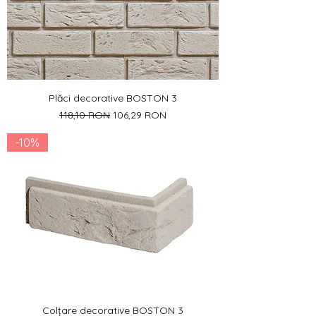
Plăci decorative BOSTON 3
Preț normal
Preț redus
118,10 RON
106,29 RON
-10%
Colțare decorative BOSTON 3