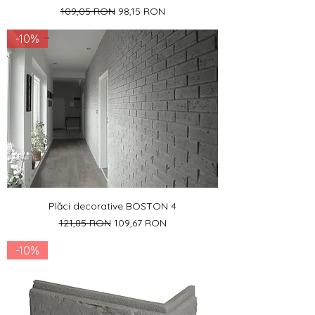
Preț normal
Preț redus
109,05 RON
98,15 RON
-10%
Plăci decorative BOSTON 4
Preț normal
Preț redus
121,85 RON
109,67 RON
-10%