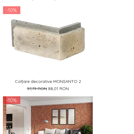
-10%
Colțare decorative MONSANTO 2
Preț normal
Preț redus
97,79 RON
88,01 RON
-10%