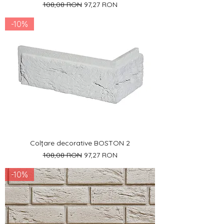
Preț normal
Preț redus
108,08 RON
97,27 RON
-10%
Colțare decorative BOSTON 2
Preț normal
Preț redus
108,08 RON
97,27 RON
-10%