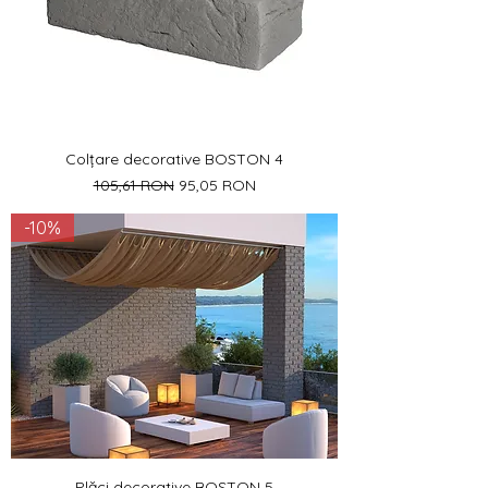
Colțare decorative BOSTON 4
Preț normal
Preț redus
105,61 RON
95,05 RON
-10%
Plăci decorative BOSTON 5