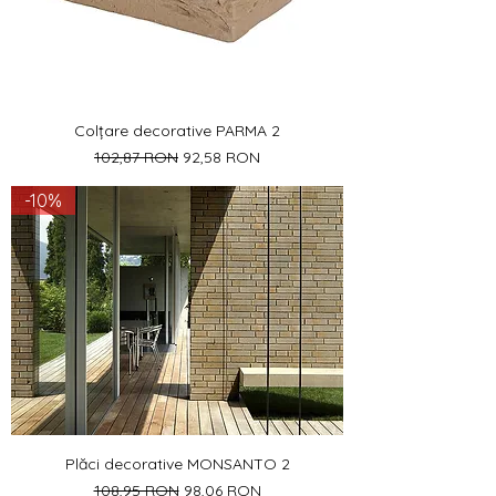
Colțare decorative PARMA 2
Preț normal
Preț redus
102,87 RON
92,58 RON
-10%
Plăci decorative MONSANTO 2
Preț normal
Preț redus
108,95 RON
98,06 RON