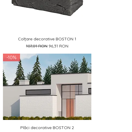
Colțare decorative BOSTON 1
Preț normal
Preț redus
107,01 RON
96,31 RON
-10%
Plăci decorative BOSTON 2