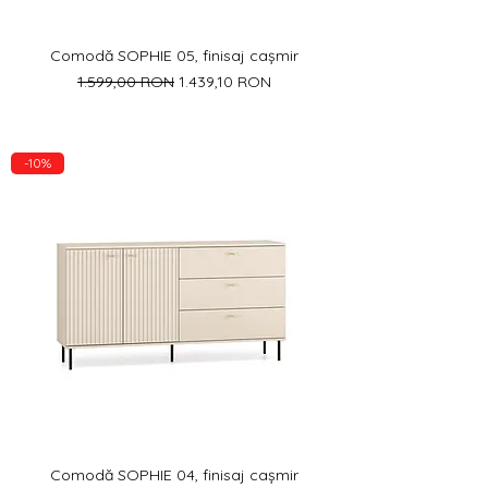
Comodă SOPHIE 05, finisaj cașmir
Preț normal
Preț redus
1.599,00 RON
1.439,10 RON
-10%
Comodă SOPHIE 04, finisaj cașmir