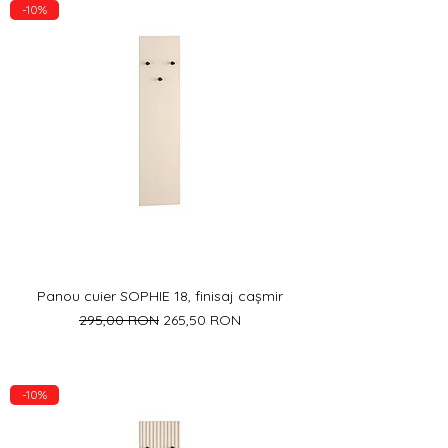
-10%
Panou cuier SOPHIE 18, finisaj cașmir
Preț normal
Preț redus
295,00 RON
265,50 RON
-10%