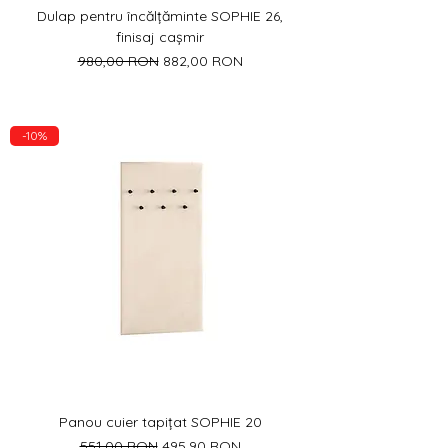
Dulap pentru încălțăminte SOPHIE 26,
finisaj cașmir
Preț normal
Preț redus
980,00 RON
882,00 RON
-10%
Panou cuier tapiţat SOPHIE 20
Preț normal
Preț redus
551,00 RON
495,90 RON