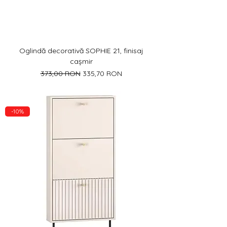
Oglindă decorativă SOPHIE 21, finisaj
cașmir
Preț normal
Preț redus
373,00 RON
335,70 RON
-10%