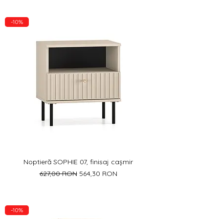
-10%
Noptieră SOPHIE 07, finisaj cașmir
Preț normal
Preț redus
627,00 RON
564,30 RON
-10%