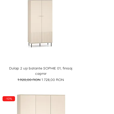
Γ
Dulap 2 uși batante SOPHIE 01, finisaj
cașmir
Preț normal
Preț redus
1.920,00 RON
1.728,00 RON
-10%