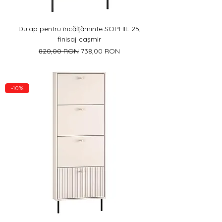
Dulap pentru încălțăminte SOPHIE 25,
finisaj cașmir
Preț normal
Preț redus
820,00 RON
738,00 RON
-10%