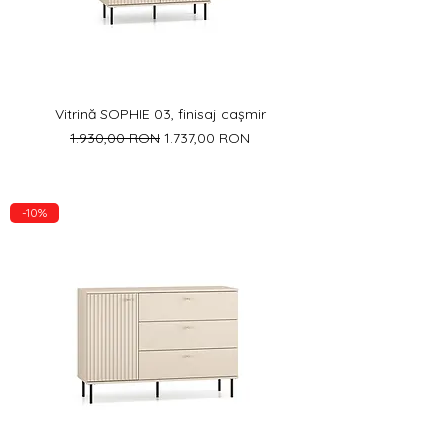
Vitrină SOPHIE 03, finisaj cașmir
Preț normal
Preț redus
1.930,00 RON
1.737,00 RON
-10%