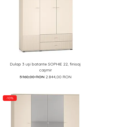
Dulap 3 uși batante SOPHIE 22, finisaj
cașmir
Preț normal
Preț redus
3.160,00 RON
2.844,00 RON
-10%