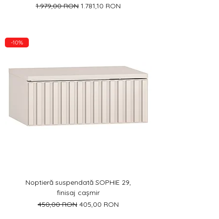
Preț normal
Preț redus
1.979,00 RON
1.781,10 RON
-10%
Noptieră suspendată SOPHIE 29,
finisaj cașmir
Preț normal
Preț redus
450,00 RON
405,00 RON