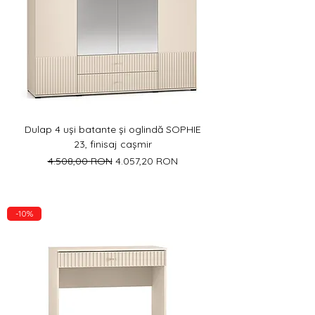
Dulap 4 uși batante și oglindă SOPHIE
23, finisaj cașmir
Preț normal
Preț redus
4.508,00 RON
4.057,20 RON
-10%