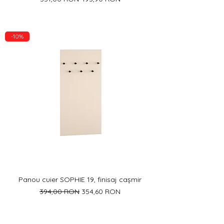
-10%
Panou cuier SOPHIE 19, finisaj cașmir
Preț normal
Preț redus
394,00 RON
354,60 RON