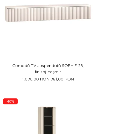
Comodă TV suspendată SOPHIE 28,
finisaj cașmir
Preț normal
Preț redus
1.090,00 RON
981,00 RON
-10%