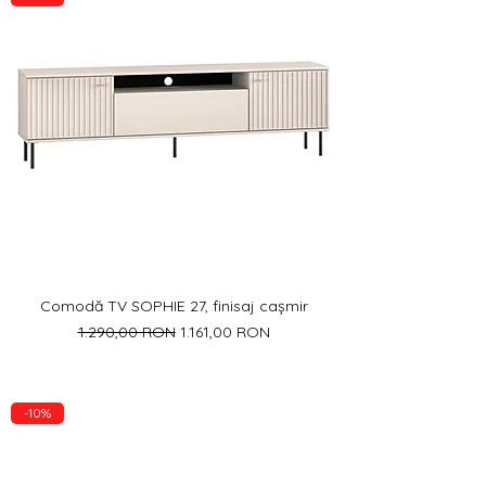
Comodă TV SOPHIE 27, finisaj cașmir
Preț normal
Preț redus
1.290,00 RON
1.161,00 RON
-10%