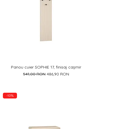
Panou cuier SOPHIE 17, finisaj cașmir
Preț normal
Preț redus
541,00 RON
486,90 RON
-10%