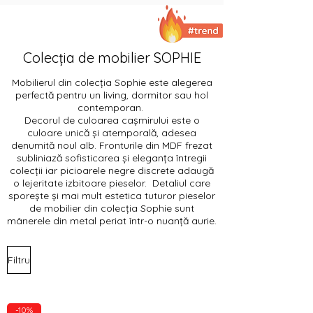
Colecția de mobilier SOPHIE
Mobilierul din colecția Sophie este alegerea
perfectă pentru un living, dormitor sau hol
contemporan.
Decorul de culoarea cașmirului este o
culoare unică și atemporală, adesea
denumită noul alb. Fronturile din MDF frezat
subliniază sofisticarea și eleganța întregii
colecții iar picioarele negre discrete adaugă
o lejeritate izbitoare pieselor. Detaliul care
sporește și mai mult estetica tuturor pieselor
de mobilier din colecția Sophie sunt
mânerele din metal periat într-o nuanță aurie.
Filtru
-10%