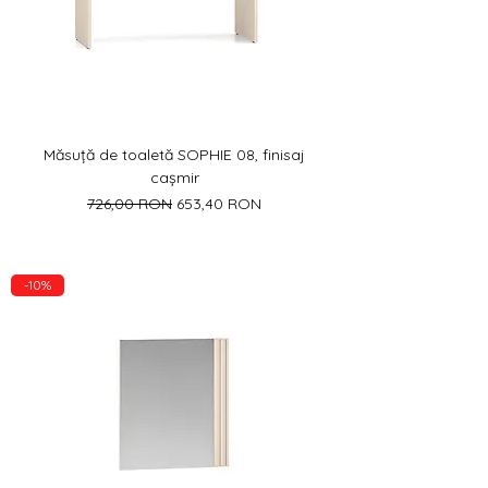
Măsuță de toaletă SOPHIE 08, finisaj
cașmir
Preț normal
Preț redus
726,00 RON
653,40 RON
-10%