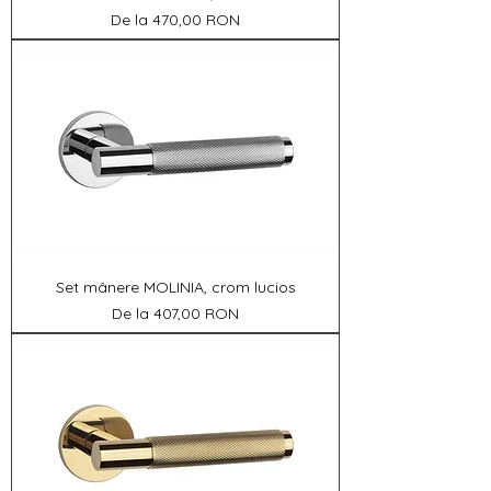
Preț redus
De la
470,00 RON
Set mânere MOLINIA, crom lucios
Preț redus
De la
407,00 RON