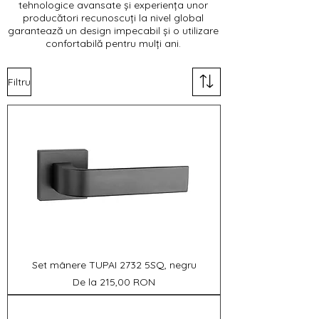
tehnologice avansate și experiența unor
producători recunoscuți la nivel global
garantează un design impecabil și o utilizare
confortabilă pentru mulți ani.
Filtru
Set mânere TUPAI 2732 5SQ, negru
Preț redus
De la
215,00 RON