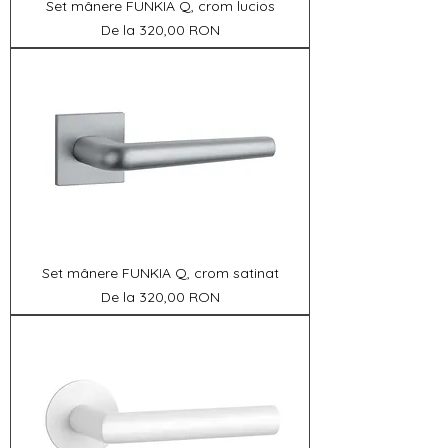
Set mânere FUNKIA Q, crom lucios
Preț redus
De la
320,00 RON
Set mânere FUNKIA Q, crom satinat
Preț redus
De la
320,00 RON