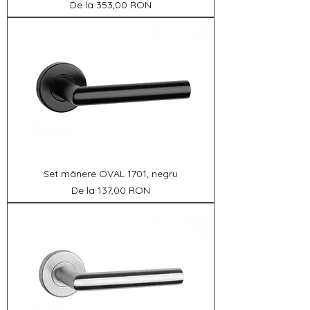
Preț redus
De la
353,00 RON
Set mânere OVAL 1701, negru
Preț redus
De la
137,00 RON