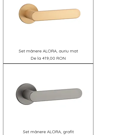
Set mânere ALORA, auriu mat
Preț redus
De la
419,00 RON
Set mânere ALORA, grafit