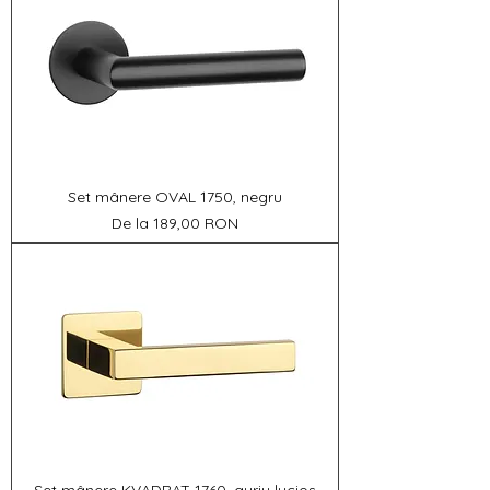
Set mânere OVAL 1750, negru
Preț redus
De la
189,00 RON