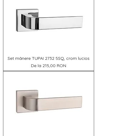
Set mânere TUPAI 2732 5SQ, crom lucios
Preț redus
De la
215,00 RON