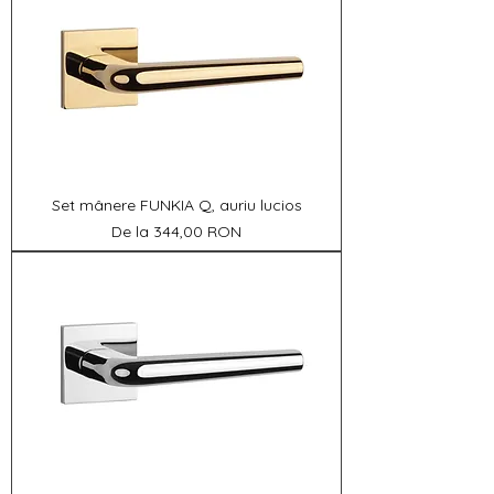
Set mânere FUNKIA Q, auriu lucios
Preț redus
De la
344,00 RON