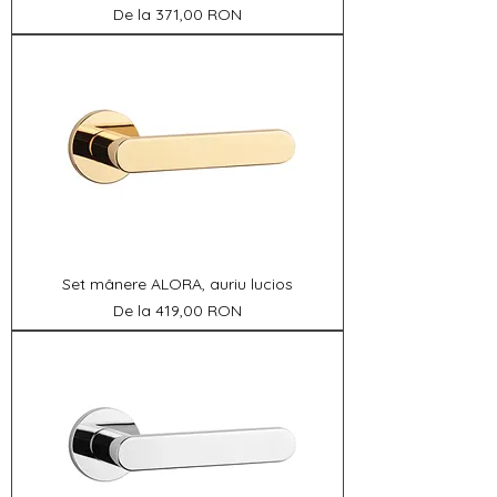
Preț redus
De la
371,00 RON
Set mânere ALORA, auriu lucios
Preț redus
De la
419,00 RON