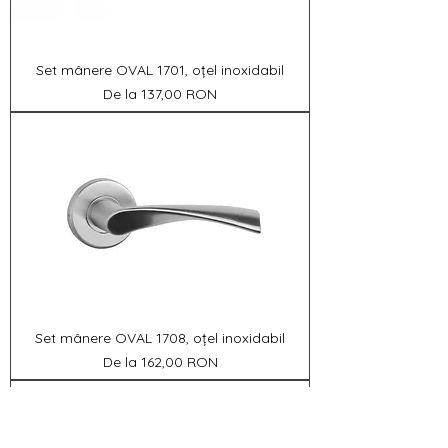
Set mânere OVAL 1701, oțel inoxidabil
Preț redus
De la
137,00 RON
Set mânere OVAL 1708, oțel inoxidabil
Preț redus
De la
162,00 RON