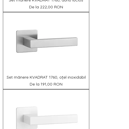
Γ
Set mânere KVADRAT 1760, auriu lucios
Preț redus
De la
222,00 RON
Set mânere KVADRAT 1760, oțel inoxidabil
Preț redus
De la
191,00 RON