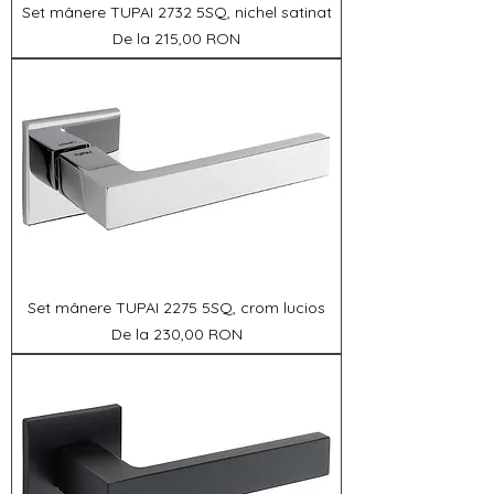
Set mânere TUPAI 2732 5SQ, nichel satinat
Preț redus
De la
215,00 RON
Set mânere TUPAI 2275 5SQ, crom lucios
Preț redus
De la
230,00 RON