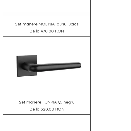
Set mânere MOLINIA, auriu lucios
Preț redus
De la
470,00 RON
Set mânere FUNKIA Q, negru
Preț redus
De la
320,00 RON