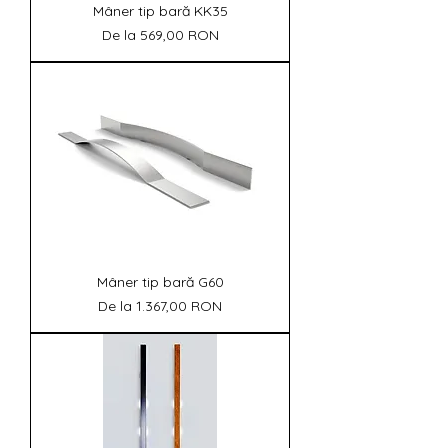
Γ
Mâner tip bară KK35
Preț redus
De la
569,00 RON
Mâner tip bară G60
Preț redus
De la
1.367,00 RON