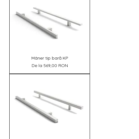
Mâner tip bară KP
Preț redus
De la
569,00 RON