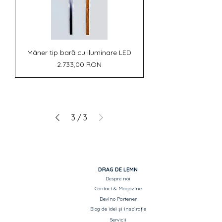
Mâner tip bară cu iluminare LED
Preț
2.733,00 RON
3
/
3
DRAG DE LEMN
Despre noi
Contact & Magazine
Devino Partener
Blog de idei și inspirație
Servicii