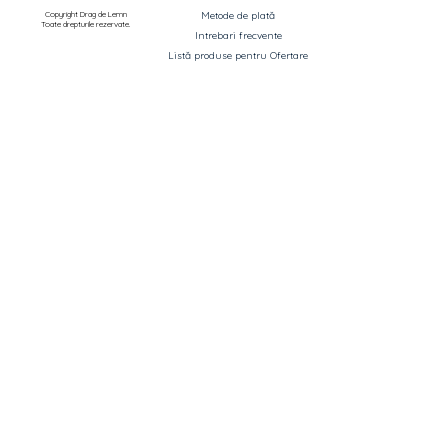
Copyright Drag de Lemn
Metode de plată
Toate drepturile rezervate.
Intrebari frecvente
Listă produse pentru Ofertare
ASISTENȚĂ ȘI INFORMAȚII
CATEGORII PRINCIPALE
Termeni si condiții
Uși de interior si exterior
Politica de confidențialitate
Parchet
Livrarea produselor
Mobilier
Retragere din contract
Decorare casă
Garantie
Corpuri de iluminat
ANPC
Saltele și perne
Canapele
OUTLET - reduceri până la 70%