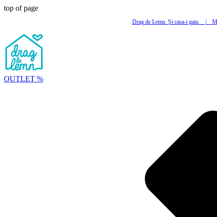
top of page
Drag de Lemn. Și casa-i gata.
|
Mi
OUTLET %