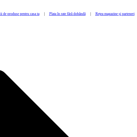
i de produse pentru casa ta
|
Plata în rate fără dobândă
|
Rețea magazine și parteneri