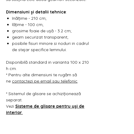
Γ
Dimensiuni și detalii tehnice
:
înălțime - 210 cm;
lățime - 100 cm;
grosime foaie de ușă - 3.2 cm;
geam securizat transparent;
posibile fisuri minore si noduri in cadrul
de stejar specifice lemnului.
Disponibilă standard in varianta 100 x 210
h cm.
* Pentru alte dimensiuni te rugăm să
ne
contactezi pe email sau telefonic
.
* Sistemul de glisare se achiziționează
separat.
Vezi
Sisteme de glisare pentru uși de
interior
.