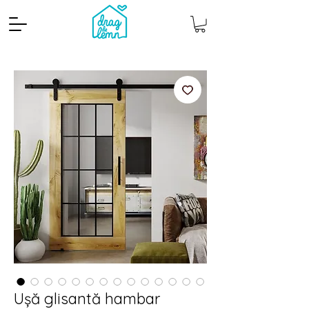
Cantitate mp
Pachete
Ușă glisantă hambar