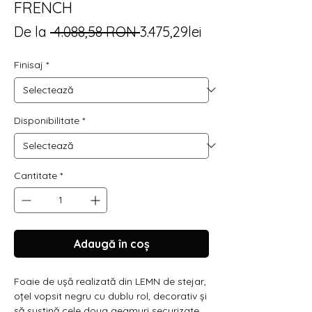
FRENCH
Preț
Preț
De la
 4.088,58 RON 
3.475,29lei
normal
redus
Finisaj
*
Disponibilitate
*
Cantitate
*
Adaugă în coș
Foaie de ușă realizată din LEMN de stejar,
oțel vopsit negru cu dublu rol, decorativ și
să susțină cele doua geamuri securizate.