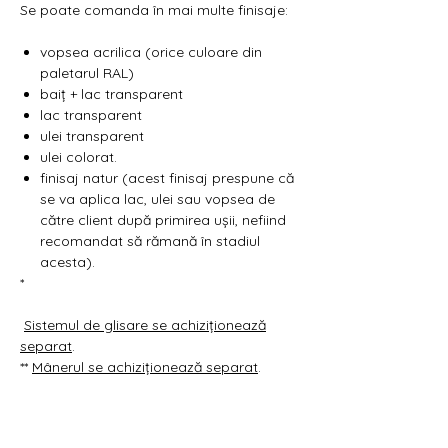
Γ
Se poate comanda în mai multe finisaje:
vopsea acrilica (orice culoare din
paletarul RAL)
baiț + lac transparent
lac transparent
ulei transparent
ulei colorat.
finisaj natur (acest finisaj prespune că
se va aplica lac, ulei sau vopsea de
către client după primirea ușii, nefiind
recomandat să rămană în stadiul
acesta).
*
Sistemul de glisare se achiziționează
separat
.
**
Mânerul se achiziționează separat
.