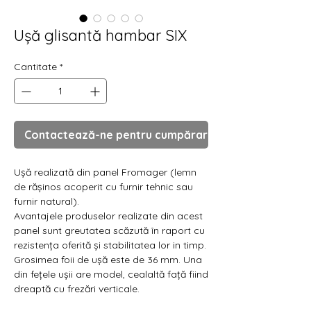
Ușă glisantă hambar SIX
Cantitate
*
Contactează-ne pentru cumpărare
Ușă realizată din panel Fromager (lemn
de rășinos acoperit cu furnir tehnic sau
furnir natural).
Avantajele produselor realizate din acest
panel sunt greutatea scăzută în raport cu
rezistența oferită și stabilitatea lor in timp.
Grosimea foii de ușă este de 36 mm. Una
din fețele ușii are model, cealaltă față fiind
dreaptă cu frezări verticale.