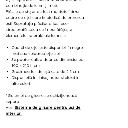
Γ
combinație de lemn și metal.
Plăcile de stejar au fost montate într-un
cadru de oțel care împiedică deformarea
ușii. Suprafața plăcilor a fost ușor
structurată, ceea ce îmbunătățește
elementele naturale ale lemnului.
Cadrul de oțel este disponibil în negru
mat sau culoarea oțelului.
Se poate realiza doar cu dimensiunea
100 x 210 h cm.
Grosimea foii de ușă este de 2,5 cm.
Disponibilă în finisaj natur si uleiat in
alte culori.
* Sistemul de glisare se achiziționează
separat.
Vezi
Sisteme de glisare pentru uși de
interior
.