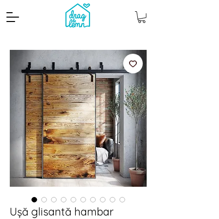
Cantitate mp
Pachete
Ușă glisantă hambar