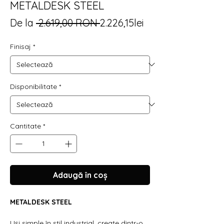
METALDESK STEEL
Preț
Preț
De la
 2.619,00 RON 
2.226,15lei
normal
redus
Finisaj
*
Disponibilitate
*
Cantitate
*
Adaugă în coș
METALDESK STEEL
Uși simple în stil industrial, create dintr-o