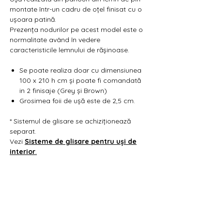
Γ
montate într-un cadru de oțel finisat cu o
ușoara patină.
Prezența nodurilor pe acest model este o
normalitate având în vedere
caracteristicile lemnului de rășinoase.
Se poate realiza doar cu dimensiunea
100 x 210 h cm și poate fi comandată
in 2 finisaje (Grey și Brown)
Grosimea foii de ușă este de 2,5 cm.
* Sistemul de glisare se achiziționează
separat.
Vezi
Sisteme de glisare pentru uși de
interior
.