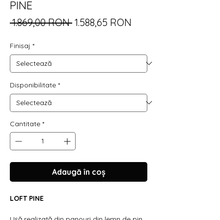
PINE
Preț
Preț
 1.869,00 RON 
1.588,65 RON
normal
redus
Finisaj
*
Disponibilitate
*
Cantitate
*
Adaugă în coș
LOFT PINE
Ușă realizată din panouri din lemn de pin